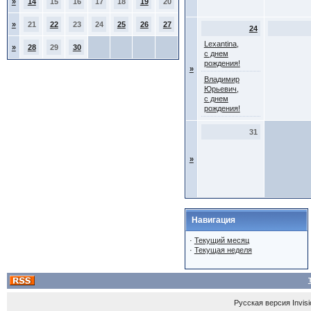
»
14
15
16
17
18
19
20
»
21
22
23
24
25
26
27
24
Lexantina,
»
28
29
30
с днем
рождения!
»
Владимир
Юрьевич,
с днем
рождения!
31
»
Навигация
·
Текущий месяц
·
Текущая неделя
Русская версия
Invis