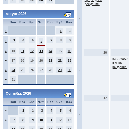
tiger, с днем
рождения!
Август 2026
»
Пон
Вто
Сре
Чет
Пят
Суб
Вос
»
1
2
3
4
5
7
8
9
»
6
»
10
11
12
13
14
15
16
10
nata-20072,
»
17
18
19
20
21
22
23
с днем
рождения!
»
24
25
26
27
28
29
30
»
»
31
Сентябрь 2026
17
Пон
Вто
Сре
Чет
Пят
Суб
Вос
»
1
2
3
4
5
6
»
»
7
8
9
10
11
12
13