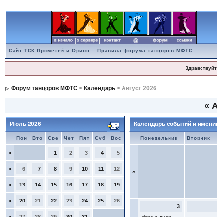
Сайт ТСК Прометей и Орион
Правила форума танцоров МФТС
Здравствуйт
Форум танцоров МФТС
>
Календарь
> Август 2026
«
А
Июль 2026
Календарь событий и имени
Пон
Вто
Сре
Чет
Пят
Суб
Вос
Понедельник
Вторник
»
1
2
3
4
5
»
6
7
8
9
10
11
12
»
»
13
14
15
16
17
18
19
»
20
21
22
23
24
25
26
3
»
27
28
29
30
31