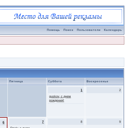
Помощь
Поиск
Пользователи
Календарь
Пятница
Суббота
Воскресенье
1
2
guskov, с днем
рождения!
7
8
9
6