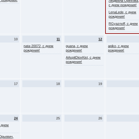
ем рождения!
Людмила Орехова
с днем рождения!
LenaLede, с днем
рождения!
RGyaznoff, с днем
рождения!
10
11
12
nata-20072, с днем
guana, с днем
apiko, с днем
рождения!
рождения!
рождения!
AAspitDioxKist, с днем
рождения!
17
18
19
24
25
26
с днем
Юрьевич,