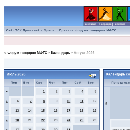
Сайт ТСК Прометей и Орион
Правила форума танцоров МФТС
Форум танцоров МФТС
>
Календарь
> Август 2026
Июль 2026
Календарь со
Пон
Вто
Сре
Чет
Пят
Суб
Вос
Понедельн
»
1
2
3
4
5
»
6
7
8
9
10
11
12
»
»
13
14
15
16
17
18
19
»
20
21
22
23
24
25
26
»
27
28
29
30
31