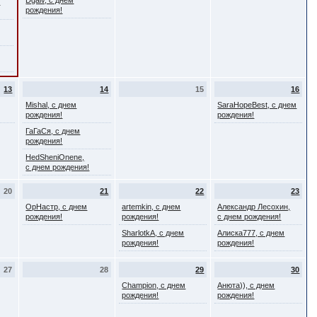
Dgaiv, с днем
,
рождения!
13
14
15
16
Mishal, с днем
SaraHopeBest, с днем
рождения!
рождения!
ГаГаСя, с днем
рождения!
HedSheniOnene,
с днем рождения!
20
21
22
23
ОрНастр, с днем
artemkin, с днем
Александр Лесохин,
рождения!
рождения!
с днем рождения!
SharlotkA, с днем
Алиска777, с днем
рождения!
рождения!
27
28
29
30
Champion, с днем
Анюта)), с днем
рождения!
рождения!