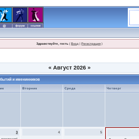
Здравствуйте, гость
(
Вход
|
Регистрация
)
«
Август 2026
»
бытий и именинников
ик
Вторник
Среда
Четверг
3
4
5