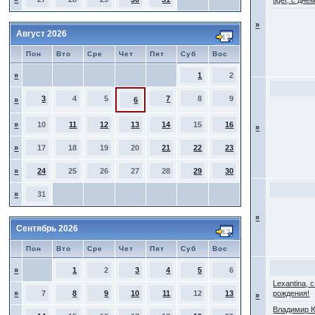
tiger, с дн
»
Август 2026
Пон
Вто
Сре
Чет
Пят
Суб
Вос
»
1
2
3
4
5
7
8
9
»
6
»
10
11
12
13
14
15
16
»
»
17
18
19
20
21
22
23
»
24
25
26
27
28
29
30
»
31
»
Сентябрь 2026
Пон
Вто
Сре
Чет
Пят
Суб
Вос
»
1
2
3
4
5
6
Lexantina, 
»
7
8
9
10
11
12
13
рождения!
»
Владимир 