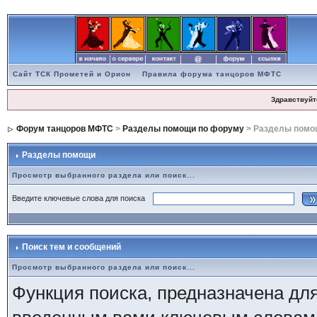
Сайт ТСК Прометей и Орион
Правила форума танцоров МФТС
Здравствуйт
Форум танцоров МФТС
>
Разделы помощи по форуму
> Разделы помо
Разделы помощи
Просмотр выбранного раздела или поиск...
Введите ключевые слова для поиска
Поиск тем и сообщений
Просмотр выбранного раздела или поиск...
Функция поиска, предназначена для