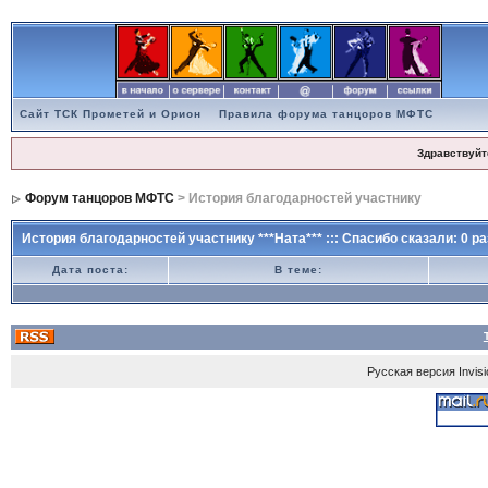
Сайт ТСК Прометей и Орион
Правила форума танцоров МФТС
Здравствуйт
Форум танцоров МФТС
> История благодарностей участнику
История благодарностей участнику ***Ната*** ::: Спасибо сказали: 0 ра
Дата поста:
В теме:
Русская версия
Invis