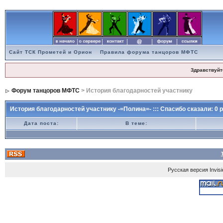
Сайт ТСК Прометей и Орион
Правила форума танцоров МФТС
Здравствуйт
Форум танцоров МФТС
> История благодарностей участнику
История благодарностей участнику -=Полина=- ::: Спасибо сказали: 0 р
Дата поста:
В теме:
Русская версия
Invis