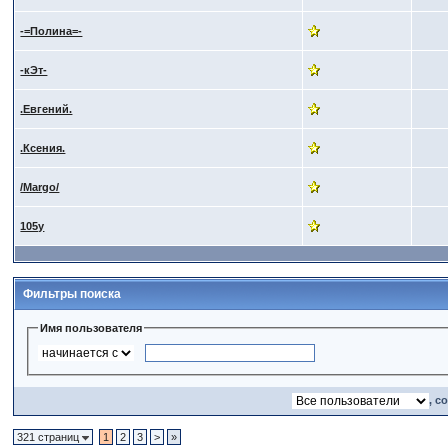
-=Полина=-
-кЭт-
.Евгений.
.Ксения.
/Margo/
105y
Фильтры поиска
Имя пользователя
, с
321 страниц
1
2
3
>
»