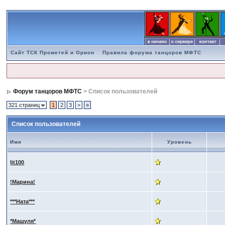
Сайт ТСК Прометей и Орион
Правила форума танцоров МФТС
Форум танцоров МФТС
> Список пользователей
321 страниц
1
2
3
>
»
Список пользователей
Имя
Уровень
lit100
!Марина!
***Ната***
*Машуля*