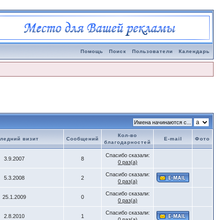
Помощь
Поиск
Пользователи
Календарь
Кол-во
ледний визит
Сообщений
E-mail
Фото
благодарностей
Спасибо сказали:
3.9.2007
8
0 раз(а)
Спасибо сказали:
5.3.2008
2
0 раз(а)
Спасибо сказали:
25.1.2009
0
0 раз(а)
Спасибо сказали:
2.8.2010
1
0 раз(а)