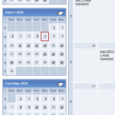
tiger, с днем
рождения!
Август 2026
»
Пон
Вто
Сре
Чет
Пят
Суб
Вос
»
1
2
3
4
5
6
8
9
»
7
»
10
11
12
13
14
15
16
10
nata-20072,
»
17
18
19
20
21
22
23
с днем
рождения!
»
»
24
25
26
27
28
29
30
»
31
Сентябрь 2026
17
Пон
Вто
Сре
Чет
Пят
Суб
Вос
»
1
2
3
4
5
6
»
»
7
8
9
10
11
12
13