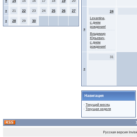
»
14
15
16
17
18
19
20
»
21
22
23
24
25
26
27
24
Lexantina,
»
28
29
30
с днем
рождения!
»
Владимир
Юрьевич,
с днем
рождения!
31
»
Навигация
·
Текущий месяц
·
Текущая неделя
Русская версия
Invis