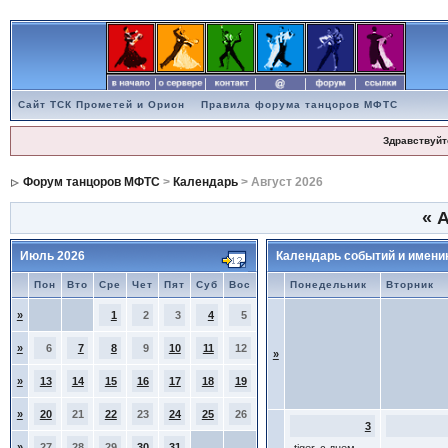
Сайт ТСК Прометей и Орион
Правила форума танцоров МФТС
Здравствуйт
Форум танцоров МФТС
>
Календарь
> Август 2026
«
А
Июль 2026
Календарь событий и имени
Пон
Вто
Сре
Чет
Пят
Суб
Вос
Понедельник
Вторник
»
1
2
3
4
5
»
6
7
8
9
10
11
12
»
»
13
14
15
16
17
18
19
»
20
21
22
23
24
25
26
3
»
27
28
29
30
31