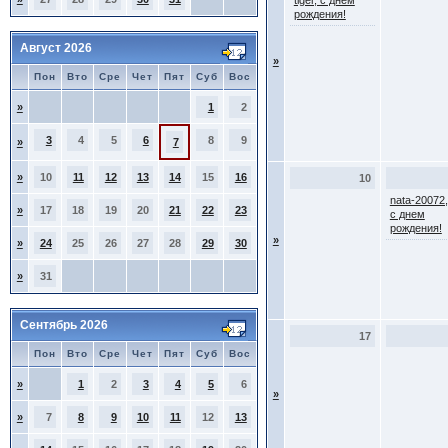
tiger, с днем
рождения!
Август 2026
»
Пон
Вто
Сре
Чет
Пят
Суб
Вос
»
1
2
3
4
5
6
8
9
»
7
»
10
11
12
13
14
15
16
10
nata-20072,
»
17
18
19
20
21
22
23
с днем
рождения!
»
»
24
25
26
27
28
29
30
»
31
Сентябрь 2026
17
Пон
Вто
Сре
Чет
Пят
Суб
Вос
»
1
2
3
4
5
6
»
»
7
8
9
10
11
12
13