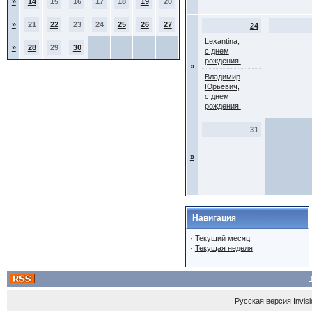
»
14
15
16
17
18
19
20
»
21
22
23
24
25
26
27
24
Lexantina,
»
28
29
30
с днем
рождения!
»
Владимир
Юрьевич,
с днем
рождения!
31
»
Навигация
·
Текущий месяц
·
Текущая неделя
Русская версия
Invis