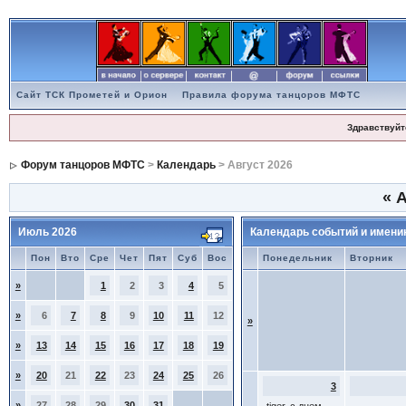
Сайт ТСК Прометей и Орион
Правила форума танцоров МФТС
Здравствуйт
Форум танцоров МФТС
>
Календарь
> Август 2026
«
А
Июль 2026
Календарь событий и имени
Пон
Вто
Сре
Чет
Пят
Суб
Вос
Понедельник
Вторник
»
1
2
3
4
5
»
6
7
8
9
10
11
12
»
»
13
14
15
16
17
18
19
»
20
21
22
23
24
25
26
3
»
27
28
29
30
31