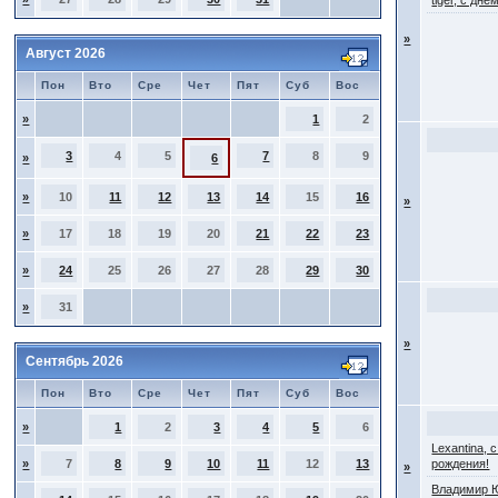
tiger, с дн
»
Август 2026
Пон
Вто
Сре
Чет
Пят
Суб
Вос
»
1
2
3
4
5
7
8
9
»
6
»
10
11
12
13
14
15
16
»
»
17
18
19
20
21
22
23
»
24
25
26
27
28
29
30
»
31
»
Сентябрь 2026
Пон
Вто
Сре
Чет
Пят
Суб
Вос
»
1
2
3
4
5
6
Lexantina, 
»
7
8
9
10
11
12
13
рождения!
»
Владимир 