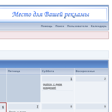
Помощь
Поиск
Пользователи
Календарь
Пятница
Суббота
Воскресенье
1
2
guskov, с днем
рождения!
7
8
9
6