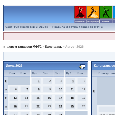
Сайт ТСК Прометей и Орион
Правила форума танцоров МФТС
Форум танцоров МФТС
>
Календарь
> Август 2026
Июль 2026
Календарь со
Пон
Вто
Сре
Чет
Пят
Суб
Вос
Понедельн
»
1
2
3
4
5
»
6
7
8
9
10
11
12
»
»
13
14
15
16
17
18
19
»
20
21
22
23
24
25
26
»
27
28
29
30
31