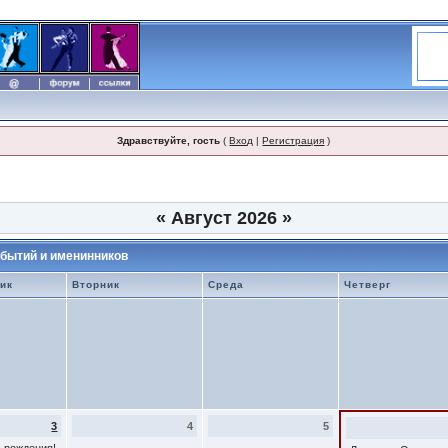
Здравствуйте, гость
(
Вход
|
Регистрация
)
«
Август 2026
»
бытий и именинников
ик
Вторник
Среда
Четверг
3
4
5