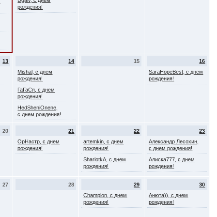
Dgaiv, с днем
,
рождения!
13
14
15
16
Mishal, с днем
SaraHopeBest, с днем
рождения!
рождения!
ГаГаСя, с днем
рождения!
HedSheniOnene,
с днем рождения!
20
21
22
23
ОрНастр, с днем
artemkin, с днем
Александр Лесохин,
рождения!
рождения!
с днем рождения!
SharlotkA, с днем
Алиска777, с днем
рождения!
рождения!
27
28
29
30
Champion, с днем
Анюта)), с днем
рождения!
рождения!