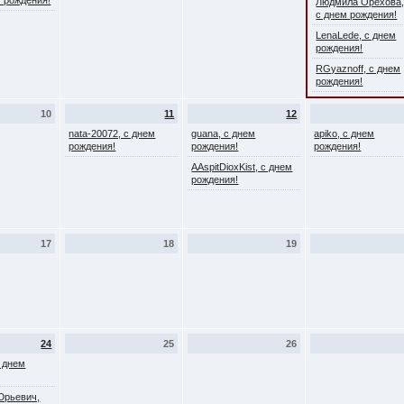
ем рождения!
Людмила Орехова
с днем рождения!
LenaLede, с днем
рождения!
RGyaznoff, с днем
рождения!
10
11
12
nata-20072, с днем
guana, с днем
apiko, с днем
рождения!
рождения!
рождения!
AAspitDioxKist, с днем
рождения!
17
18
19
24
25
26
с днем
Юрьевич,