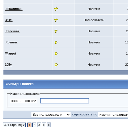
-=Полина=-
Новички
-кЭт-
Пользователи
2
.Евгений.
Новички
2
.Ксения.
Новички
1
/Margo/
Новички
1
105y
Новички
2
Фильтры поиска
Имя пользователя
, сортировать по
321 страниц
1
2
3
>
»