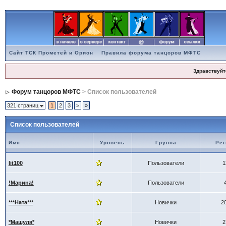
Сайт ТСК Прометей и Орион
Правила форума танцоров МФТС
Здравствуйт
Форум танцоров МФТС
> Список пользователей
321 страниц
1
2
3
>
»
Список пользователей
Имя
Уровень
Группа
Рег
lit100
Пользователи
1
!Марина!
Пользователи
***Ната***
Новички
2
*Машуля*
Новички
2