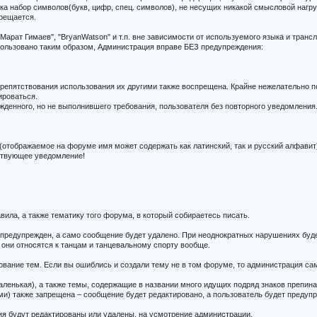
е ника набор символов(букв, цифр, спец. символов), не несущих никакой смысловой нагру
прещается.
Марат Гимаев", "BryanWatson" и т.п. вне зависимости от используемого языка и транс
ользовано таким образом, Администрация вправе БЕЗ предупреждения:
репятствования использования их другими также воспрещена. Крайне нежелательно поя
ироваться.
денного, но не выполнившего требования, пользователя без повторного уведомления
отображаемое на форуме имя может содержать как латинский, так и русский алфавит)
тствующее уведомление!
вила, а также тематику того форума, в который собираетесь писать.
т предупрежден, а само сообщение будет удалено. При неоднократных нарушениях буд
они относятся к танцам и танцевальному спорту вообще.
ование тем. Если вы ошиблись и создали тему не в том форуме, то администрация са
аленькая), а также темы, содержащие в названии много идущих подряд знаков препина
и) также запрещена – сообщение будет редактировано, а пользователь будет предуп
ия будут редактированы или удалены, на усмотрение администрации.