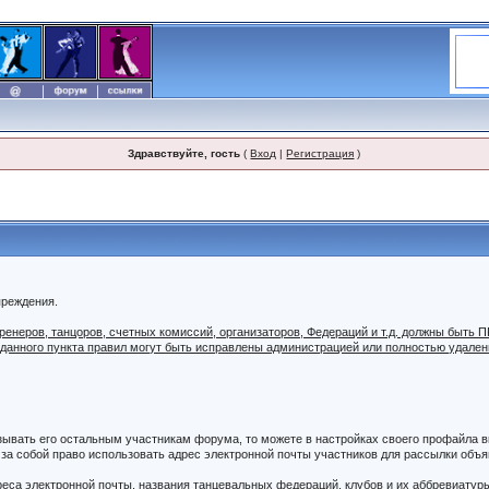
Здравствуйте, гость
(
Вход
|
Регистрация
)
преждения.
 тренеров, танцоров, счетных комиссий, организаторов, Федераций и т.д. должны б
 данного пункта правил могут быть исправлены администрацией или полностью удале
азывать его остальным участникам форума, то можете в настройках своего профайла
а собой право использовать адрес электронной почты участников для рассылки объяв
дреса электронной почты, названия танцевальных федераций, клубов и их аббревиатур