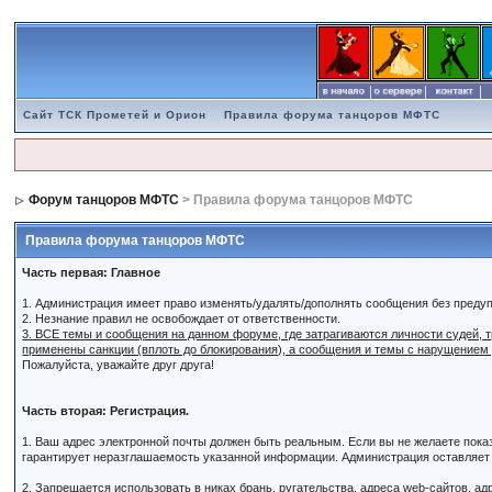
Сайт ТСК Прометей и Орион
Правила форума танцоров МФТС
Форум танцоров МФТС
> Правила форума танцоров МФТС
Правила форума танцоров МФТС
Часть первая: Главное
1. Администрация имеет право изменять/удалять/дополнять сообщения без преду
2. Незнание правил не освобождает от ответственности.
3. ВСЕ темы и сообщения на данном форуме, где затрагиваются личности судей,
применены санкции (вплоть до блокирования), а сообщения и темы с нарущением
Пожалуйста, уважайте друг друга!
Часть вторая: Регистрация.
1. Ваш адрес электронной почты должен быть реальным. Если вы не желаете пок
гарантирует неразглашаемость указанной информации. Администрация оставляет з
2. Запрещается использовать в никах брань, ругательства, адреса web-сайтов, а