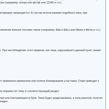
зки (например: мпнрк или qfcx@ или 12345 и т.п.).
литерации) запрещается. В случае использования подобного ника, при
вление внешне похожих ников (например, Balu и BaLu или Misha и Micha и т.п.).
.
. При несоблюдении этого правила, ник лица, нарушившего данный пункт, может
ет применено временное или полное блокирование участника. Спам приводит к
ма переместит тему в соответствующий раздел.
ния или повторяющихся букв. Тема будет редактирована, а пользователь получит
режден.