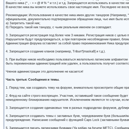
Вашего ника (* , - + = @ # % ^ и т.п.) и т.д. Запрещается использовать в качеств
В качестве ника вы можете использовать свое настоящее имя. Последнее не вос
Рекомендации: Использование в качестве ника имен других танцоров (Например, "
официальном, документально подтвержденном обращении лица, чье имя было исп
а) Запретить такой ник;
б) Передать такой ник танцору, с чьим реальным именем он совпадает.
3. Запрещается регистрация под более чем 3 никами. Регистрация ников с целью п
Нарушители будут предупреждаться, а при повторном несоблюдении правил, блок
Администрация форума оставляет за собой право переименования Ника предупреж
4. Запрещается создание кланов (например, Tribun*[maska8] и т.д.).
5. При выборе ников необходимо пользоваться желательно латинским алфавитом (
быть переименован администрацией или удален, а пользователь получит соотве
Членов администрации это дополнение не касается!
Часть третья: Сообщения и темы.
1. Перед тем, как создавать тему на форуме, внимательно просмотрите общие пра
2. Флуд на сайте строго воспрещен. Участник, оставивший такое сообщение буде
немедленному блокированию нарушителя. Исключением является те случаи, если 
3. Запрещается создание одинаковых тем в разных подразделах форумов, дублир
4. Запрещается создавать темы с заглавных букв, чередованием букв (большая/м
предупреждение. Написание сообщений с функцией Caps Lock (заглавными буквам
5. Запрещается писать латинскими буквами (Ya sei4as na forume MFTC). Сообщен