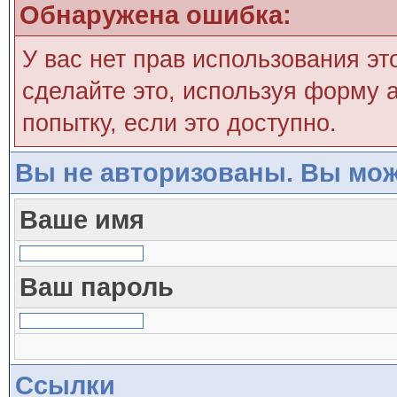
Обнаружена ошибка:
У вас нет прав использования эт
сделайте это, используя форму а
попытку, если это доступно.
Вы не авторизованы. Вы мож
Ваше имя
Ваш пароль
Ссылки