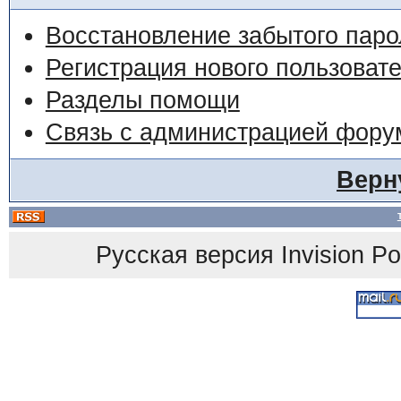
Восстановление забытого паро
Регистрация нового пользоват
Разделы помощи
Связь с администрацией фору
Верн
Русская версия
Invision P