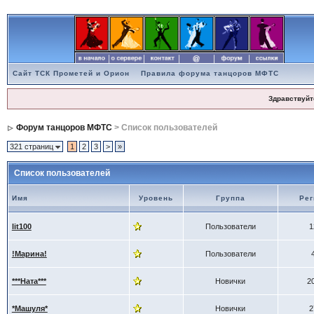
Сайт ТСК Прометей и Орион
Правила форума танцоров МФТС
Здравствуйт
Форум танцоров МФТС
> Список пользователей
321 страниц
1
2
3
>
»
Список пользователей
Имя
Уровень
Группа
Рег
lit100
Пользователи
1
!Марина!
Пользователи
***Ната***
Новички
2
*Машуля*
Новички
2