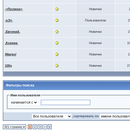
-=Полина=-
Новички
-кЭт-
Пользователи
2
.Евгений.
Новички
2
.Ксения.
Новички
1
/Margo/
Новички
1
105y
Новички
2
Фильтры поиска
Имя пользователя
, сортировать по
321 страниц
1
2
3
>
»