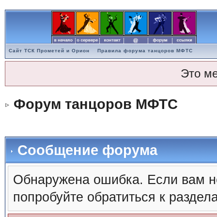
Сайт ТСК Прометей и Орион
Правила форума танцоров МФТС
Это м
Форум танцоров МФТС
Сообщение форума
Обнаружена ошибка. Если вам н
попробуйте обратиться к раздел