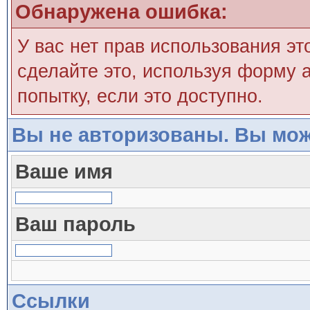
Обнаружена ошибка:
У вас нет прав использования эт
сделайте это, используя форму а
попытку, если это доступно.
Вы не авторизованы. Вы мож
Ваше имя
Ваш пароль
Ссылки