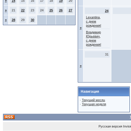
»
14
15
16
17
18
19
20
»
21
22
23
24
25
26
27
24
Lexantina,
»
28
29
30
с днем
рождения!
»
Владимир
Юрьевич,
с днем
рождения!
31
»
Навигация
·
Текущий месяц
·
Текущая неделя
Русская версия
Invis