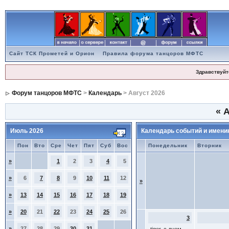
Сайт ТСК Прометей и Орион
Правила форума танцоров МФТС
Здравствуйт
Форум танцоров МФТС
>
Календарь
> Август 2026
«
А
Июль 2026
Календарь событий и имени
Пон
Вто
Сре
Чет
Пят
Суб
Вос
Понедельник
Вторник
»
1
2
3
4
5
»
6
7
8
9
10
11
12
»
»
13
14
15
16
17
18
19
»
20
21
22
23
24
25
26
3
»
27
28
29
30
31