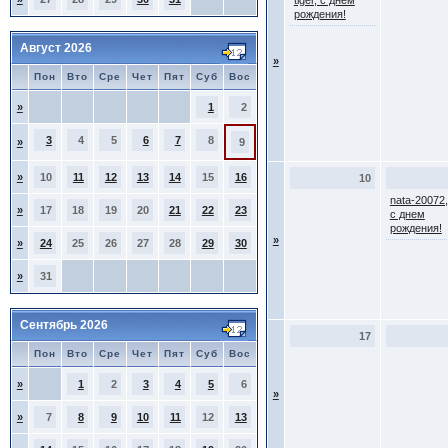
tiger, с днем
рождения!
Август 2026
»
Пон
Вто
Сре
Чет
Пят
Суб
Вос
»
1
2
3
4
5
6
7
8
»
9
»
10
11
12
13
14
15
16
10
nata-20072,
»
17
18
19
20
21
22
23
с днем
рождения!
»
»
24
25
26
27
28
29
30
»
31
Сентябрь 2026
17
Пон
Вто
Сре
Чет
Пят
Суб
Вос
»
1
2
3
4
5
6
»
»
7
8
9
10
11
12
13