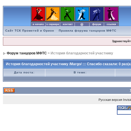
Сайт ТСК Прометей и Орион
Правила форума танцоров МФТС
Здравствуйт
Форум танцоров МФТС
> История благодарностей участнику
История благодарностей участнику /Margo/ ::: Спасибо сказали: 0 раз(а
Дата поста:
В теме:
Русская версия
Invis