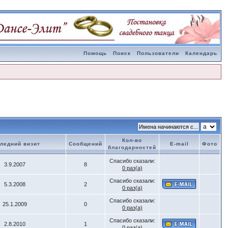
Помощь
Поиск
Пользователи
Календарь
Кол-во
ледний визит
Сообщений
E-mail
Фото
благодарностей
Спасибо сказали:
3.9.2007
8
0 раз(а)
Спасибо сказали:
5.3.2008
2
0 раз(а)
Спасибо сказали:
25.1.2009
0
0 раз(а)
Спасибо сказали:
2.8.2010
1
0 раз(а)