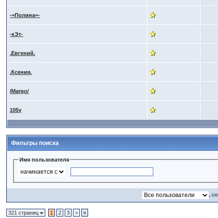
-=Полина=-
-кЭт-
.Евгений.
.Ксения.
/Margo/
105y
Фильтры поиска
Имя пользователя
, с
321 страниц
1
2
3
>
»