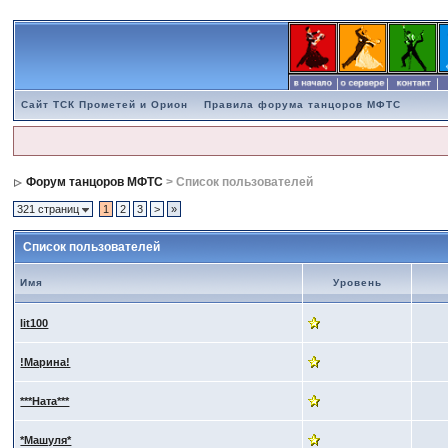
Сайт ТСК Прометей и Орион
Правила форума танцоров МФТС
Форум танцоров МФТС
> Список пользователей
321 страниц
1
2
3
>
»
Список пользователей
Имя
Уровень
lit100
!Марина!
***Ната***
*Машуля*