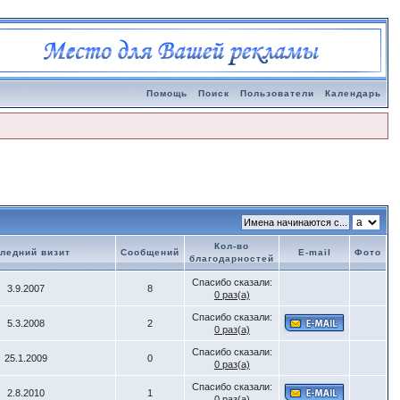
Помощь
Поиск
Пользователи
Календарь
Кол-во
ледний визит
Сообщений
E-mail
Фото
благодарностей
Спасибо сказали:
3.9.2007
8
0 раз(а)
Спасибо сказали:
5.3.2008
2
0 раз(а)
Спасибо сказали:
25.1.2009
0
0 раз(а)
Спасибо сказали:
2.8.2010
1
0 раз(а)