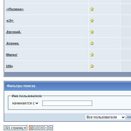
-=Полина=-
-кЭт-
.Евгений.
.Ксения.
/Margo/
105y
Фильтры поиска
Имя пользователя
, с
321 страниц
1
2
3
>
»