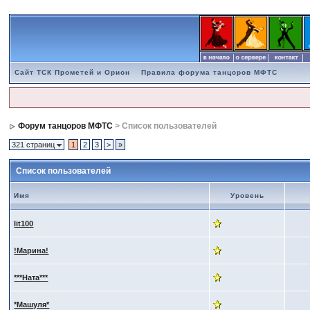
Сайт ТСК Прометей и Орион
Правила форума танцоров МФТС
Форум танцоров МФТС
> Список пользователей
321 страниц
1
2
3
>
»
Список пользователей
Имя
Уровень
lit100
!Марина!
***Ната***
*Машуля*