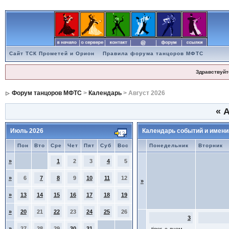
Сайт ТСК Прометей и Орион
Правила форума танцоров МФТС
Здравствуйт
Форум танцоров МФТС
>
Календарь
> Август 2026
«
А
Июль 2026
Календарь событий и имени
Пон
Вто
Сре
Чет
Пят
Суб
Вос
Понедельник
Вторник
»
1
2
3
4
5
»
6
7
8
9
10
11
12
»
»
13
14
15
16
17
18
19
»
20
21
22
23
24
25
26
3
»
27
28
29
30
31