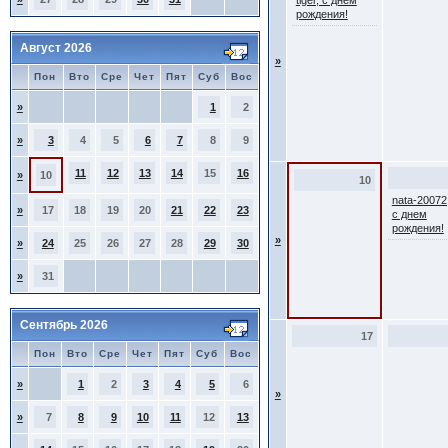
tiger, с днем
рождения!
Август 2026
»
Пон
Вто
Сре
Чет
Пят
Суб
Вос
»
1
2
»
3
4
5
6
7
8
9
11
12
13
14
15
16
»
10
10
nata-20072
»
17
18
19
20
21
22
23
с днем
рождения!
»
»
24
25
26
27
28
29
30
»
31
Сентябрь 2026
17
Пон
Вто
Сре
Чет
Пят
Суб
Вос
»
1
2
3
4
5
6
»
»
7
8
9
10
11
12
13