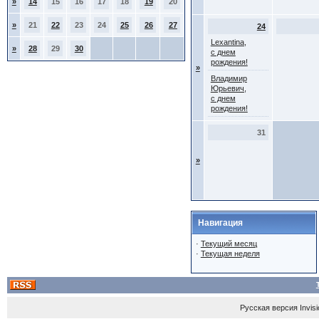
»
14
15
16
17
18
19
20
»
21
22
23
24
25
26
27
24
Lexantina,
»
28
29
30
с днем
рождения!
»
Владимир
Юрьевич,
с днем
рождения!
31
»
Навигация
·
Текущий месяц
·
Текущая неделя
Русская версия
Invis