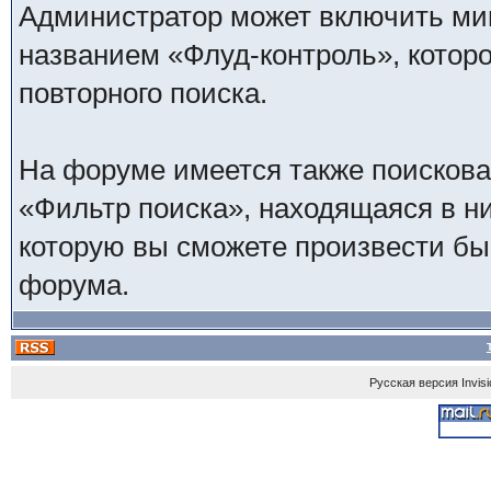
Администратор может включить ми
названием «Флуд-контроль», котор
повторного поиска.
На форуме имеется также поискова
«Фильтр поиска», находящаяся в ни
которую вы сможете произвести бы
форума.
Русская версия
Invis