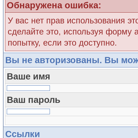
Обнаружена ошибка:
У вас нет прав использования эт
сделайте это, используя форму а
попытку, если это доступно.
Вы не авторизованы. Вы мож
Ваше имя
Ваш пароль
Ссылки