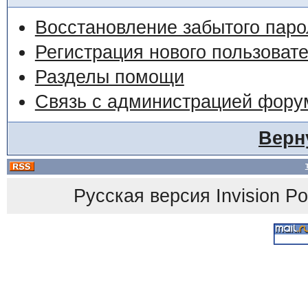
Восстановление забытого паро
Регистрация нового пользоват
Разделы помощи
Связь с администрацией фору
Верн
Русская версия
Invision P