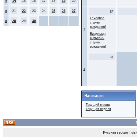
»
14
15
16
17
18
19
20
»
21
22
23
24
25
26
27
24
Lexantina,
»
28
29
30
с днем
рождения!
»
Владимир
Юрьевич,
с днем
рождения!
31
»
Навигация
·
Текущий месяц
·
Текущая неделя
Русская версия
Invis