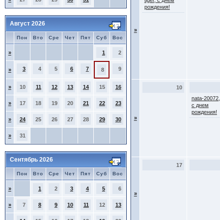
tiger, с днем
рождения!
Август 2026
»
Пон
Вто
Сре
Чет
Пят
Суб
Вос
»
1
2
3
4
5
6
7
9
»
8
»
10
11
12
13
14
15
16
10
nata-20072,
»
17
18
19
20
21
22
23
с днем
рождения!
»
»
24
25
26
27
28
29
30
»
31
Сентябрь 2026
17
Пон
Вто
Сре
Чет
Пят
Суб
Вос
»
1
2
3
4
5
6
»
»
7
8
9
10
11
12
13