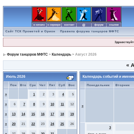
Сайт ТСК Прометей и Орион
Правила форума танцоров МФТС
Здравствуйт
Форум танцоров МФТС
>
Календарь
> Август 2026
«
А
Июль 2026
Календарь событий и имени
Пон
Вто
Сре
Чет
Пят
Суб
Вос
Понедельник
Вторник
»
1
2
3
4
5
»
6
7
8
9
10
11
12
»
»
13
14
15
16
17
18
19
»
20
21
22
23
24
25
26
3
»
27
28
29
30
31