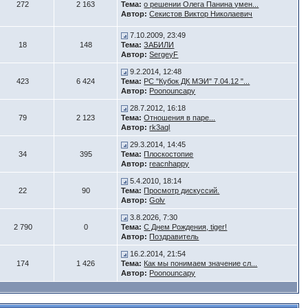
272
2 163
Тема:
о решении Олега Панина умен...
Автор:
Секистов Виктор Николаевич
7.10.2009, 23:49
18
148
Тема:
ЗАБИЛИ
Автор:
SergeyF
9.2.2014, 12:48
423
6 424
Тема:
РС "Кубок ДК МЭИ" 7.04.12 "...
Автор:
Poonouncapy
28.7.2012, 16:18
79
2 123
Тема:
Отношения в паре...
Автор:
rk3aql
29.3.2014, 14:45
34
395
Тема:
Плоскостопие
Автор:
reacnhappy
5.4.2010, 18:14
22
90
Тема:
Просмотр дискуссий.
Автор:
Golv
3.8.2026, 7:30
2 790
0
Тема:
С Днем Рождения, tiger!
Автор:
Поздравитель
16.2.2014, 21:54
174
1 426
Тема:
Как мы понимаем значение сл...
Автор:
Poonouncapy