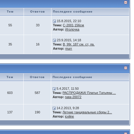
Тем
Ответов
Последнее сообщение
15.8.2015, 22:10
55
33
Тема:
С-2001,156см
Автор:
Иголочка
23.9.2015, 14:18
35
16
Тема:
B, 99г. 187 см. ст, ла.
Автор:
murr
Тем
Ответов
Последнее сообщение
5.4.2017, 11:50
603
587
Тема:
РАСПРОДАЖА! Платье Татьяны ...
Автор:
nata-20072
14.2.2013, 9:28
137
190
Тема:
Летние танцевальные сборы 2...
Автор:
iceline