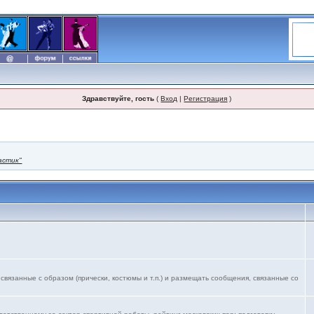
Здравствуйте, гость
(
Вход
|
Регистрация
)
астик"
язанные с образом (прически, костюмы и т.п.) и размещать сообщения, связанные со