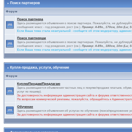
Поиск партнеров
Форум
Поиск партнера
Здесь размещаются объявления о поиске партнера. Пожалуйста, не дублируй
сообщения: класс - год рождения, рост (см.).
Пример: А-89г., 170см, 10т (La; St
Если Ваша тема стала неактуальной - сообщите об этом модератору, админис
Поиск партнерши
Здесь размещаются объявления о поиске партнерши. Пожалуйста, не дублиру
сообщения: класс - год рождения, рост (см.).
Пример: А-89г., 180см, 10т (La; St
Если Ваша тема стала неактуальной - сообщите об этом модератору, админис
Купля-продажа, услуги, обучение
Форум
Куплю/Продам/Предлагаю
Здесь размещаются объявления частных лиц о покупке/продаже платьев, обуви,
услуг по пошиву).
За достоверность информации администрация сайта и форума ответственност
По вопросам коммерческой рекламы, пожалуйста, обращайтесь к Администра
Обучение
Здесь размещаются объявления об услугах по обучению (поиск/предложение ус
За достоверность информации администрация сайта и форума ответственност