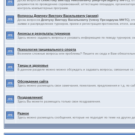
Доска вопросов
Секистову Виктору Николаевичу (Вице-президенту МФТС)
, о
документов по проведению соревнований; аттестацию площадок, организаторов
контроль компьютерных программ.
Вопросы Демчуку Виктору Васильевичу (архив)
Доска вопросов
Демчуку Виктору Васильевичу (члену Президиума МФТС)
, о
заявки и распределение турниров, прием и регистрация протоколов, итоги, ана
Анонсы и результаты турниров
Здесь можно задавать вопросы и узнавать информацию по поводу турниров; с
Психология танцевального спорта
Возникли сложные вопросы или проблемы? Пишите их сюда и Вам обязательно
Танцы и здоровье
В данном разделе можно можно обсуждать и задавать вопросы, связанные со 
Обсуждение сайта
Здесь можно размещать свои замечания, пожелания, предложения и т.д. по са
Поздравления!
Здесь Вы можете размещать только свои поздравления.
Разное
Здесь можно размещать сообщения, которые не подходят по теме на других дос