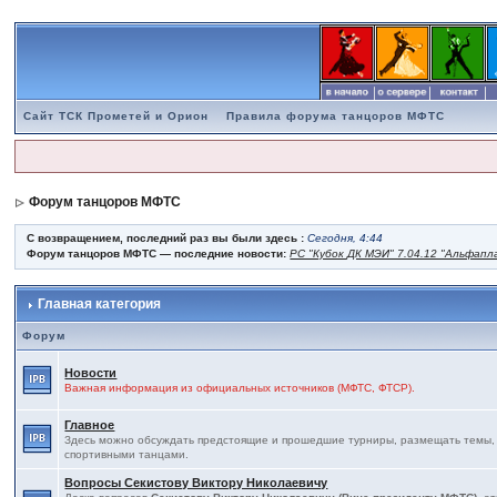
Сайт ТСК Прометей и Орион
Правила форума танцоров МФТС
Форум танцоров МФТС
С возвращением, последний раз вы были здесь :
Сегодня, 4:44
Форум танцоров МФТС — последние новости:
РС "Кубок ДК МЭИ" 7.04.12 "Альфапл
Главная категория
Форум
Новости
Важная информация из официальных источников (МФТС, ФТСР).
Главное
Здесь можно обсуждать предстоящие и прошедшие турниры, размещать темы, св
спортивными танцами.
Вопросы Секистову Виктору Николаевичу