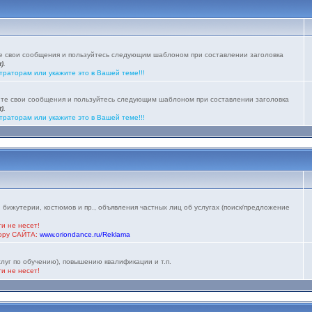
те свои сообщения и пользуйтесь следующим шаблоном при составлении заголовка
).
траторам или укажите это в Вашей теме!!!
йте свои сообщения и пользуйтесь следующим шаблоном при составлении заголовка
).
траторам или укажите это в Вашей теме!!!
 бижутерии, костюмов и пр., объявления частных лиц об услугах (поиск/предложение
и не несет!
тору САЙТА:
www.oriondance.ru/Reklama
луг по обучению), повышению квалификации и т.п.
и не несет!