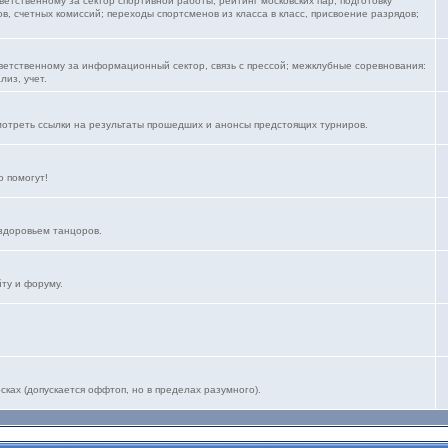
тветственному за сектор спортивной работы, рейтинг московских пар; подготовку
, счетных комиссий; переходы спортсменов из класса в класс, присвоение разрядов;
тветственному за информационный сектор, связь с прессой; межклубные соревнования:
лиз, учет.
мотреть ссылки на результаты прошедших и анонсы предстоящих турниров.
 помогут!
здоровьем танцоров.
йту и форуму.
ках (допускается оффтоп, но в пределах разумного).