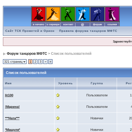
Сайт ТСК Прометей и Орион
Правила форума танцоров МФТС
Здравствуйт
Форум танцоров МФТС
> Список пользователей
321 страниц
1
2
3
>
»
Список пользователей
Имя
Уровень
Группа
Рег
lit100
Пользователи
1
!Марина!
Пользователи
***Ната***
Новички
2
*Машуля*
Новички
2