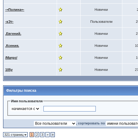
-=Полина=-
Новички
-кЭт-
Пользователи
2
.Евгений.
Новички
2
.Ксения.
Новички
1
/Margo/
Новички
1
105y
Новички
2
Фильтры поиска
Имя пользователя
, сортировать по
321 страниц
1
2
3
>
»