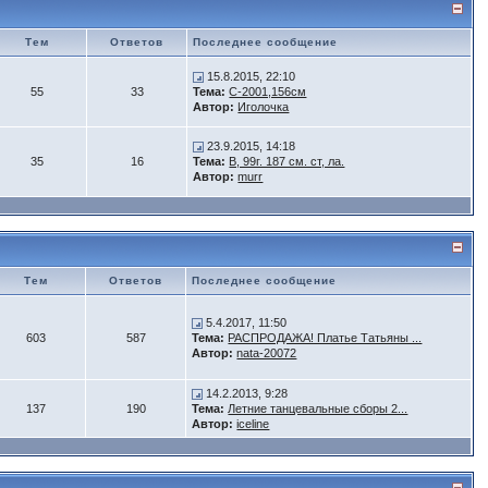
Тем
Ответов
Последнее сообщение
15.8.2015, 22:10
55
33
Тема:
С-2001,156см
Автор:
Иголочка
23.9.2015, 14:18
35
16
Тема:
B, 99г. 187 см. ст, ла.
Автор:
murr
Тем
Ответов
Последнее сообщение
5.4.2017, 11:50
603
587
Тема:
РАСПРОДАЖА! Платье Татьяны ...
Автор:
nata-20072
14.2.2013, 9:28
137
190
Тема:
Летние танцевальные сборы 2...
Автор:
iceline