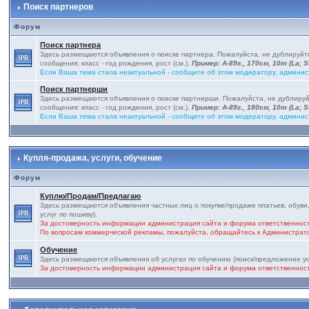
Поиск партнеров
Форум
Поиск партнера
Здесь размещаются объявления о поиске партнера. Пожалуйста, не дублируй
сообщения: класс - год рождения, рост (см.).
Пример: А-89г., 170см, 10т (La; St
Если Ваша тема стала неактуальной - сообщите об этом модератору, админис
Поиск партнерши
Здесь размещаются объявления о поиске партнерши. Пожалуйста, не дублиру
сообщения: класс - год рождения, рост (см.).
Пример: А-89г., 180см, 10т (La; St
Если Ваша тема стала неактуальной - сообщите об этом модератору, админис
Купля-продажа, услуги, обучение
Форум
Куплю/Продам/Предлагаю
Здесь размещаются объявления частных лиц о покупке/продаже платьев, обуви,
услуг по пошиву).
За достоверность информации администрация сайта и форума ответственност
По вопросам коммерческой рекламы, пожалуйста, обращайтесь к Администра
Обучение
Здесь размещаются объявления об услугах по обучению (поиск/предложение ус
За достоверность информации администрация сайта и форума ответственност