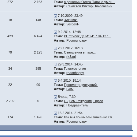
272
2 163
Тема:
о решении Олега Панина умен...
Автор:
Секистов Виктор Николаевич
7.10.2009, 23:49
18
148
Тема:
ЗАБИЛИ
Автор:
SergeyF
9.2.2014, 12:48
423
6 424
Тема:
РС "Кубок ДК МЭИ" 7.04.12 "...
Автор:
Poonouncapy
28.7.2012, 16:18
79
2 123
Тема:
Отношения в паре...
Автор:
rk3aql
29.3.2014, 14:45
34
395
Тема:
Плоскостопие
Автор:
reacnhappy
5.4.2010, 18:14
22
90
Тема:
Просмотр дискуссий.
Автор:
Golv
Вчера, 7:30
2 792
0
Тема:
С Днем Рождения, Dgaiv!
Автор:
Поздравитель
16.2.2014, 21:54
174
1 426
Тема:
Как мы понимаем значение сл...
Автор:
Poonouncapy