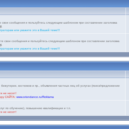
те свои сообщения и пользуйтесь следующим шаблоном при составлении заголовка
).
траторам или укажите это в Вашей теме!!!
йте свои сообщения и пользуйтесь следующим шаблоном при составлении заголовка
).
траторам или укажите это в Вашей теме!!!
 бижутерии, костюмов и пр., объявления частных лиц об услугах (поиск/предложение
и не несет!
тору САЙТА:
www.oriondance.ru/Reklama
луг по обучению), повышению квалификации и т.п.
и не несет!