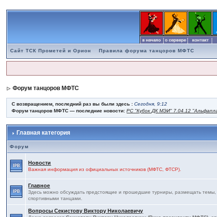
Сайт ТСК Прометей и Орион
Правила форума танцоров МФТС
Форум танцоров МФТС
С возвращением, последний раз вы были здесь :
Сегодня, 9:12
Форум танцоров МФТС — последние новости:
РС "Кубок ДК МЭИ" 7.04.12 "Альфапл
Главная категория
Форум
Новости
Важная информация из официальных источников (МФТС, ФТСР).
Главное
Здесь можно обсуждать предстоящие и прошедшие турниры, размещать темы, св
спортивными танцами.
Вопросы Секистову Виктору Николаевичу