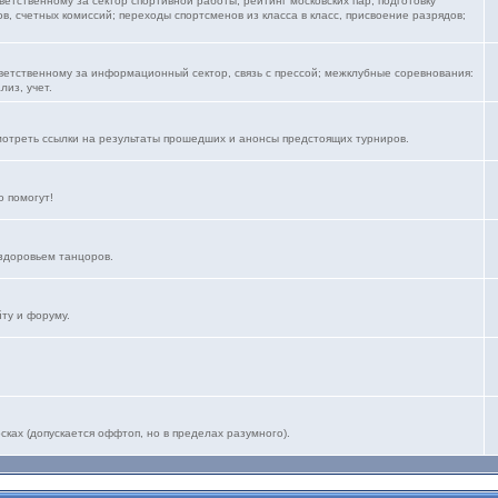
тветственному за сектор спортивной работы, рейтинг московских пар; подготовку
, счетных комиссий; переходы спортсменов из класса в класс, присвоение разрядов;
тветственному за информационный сектор, связь с прессой; межклубные соревнования:
лиз, учет.
мотреть ссылки на результаты прошедших и анонсы предстоящих турниров.
 помогут!
здоровьем танцоров.
йту и форуму.
ках (допускается оффтоп, но в пределах разумного).