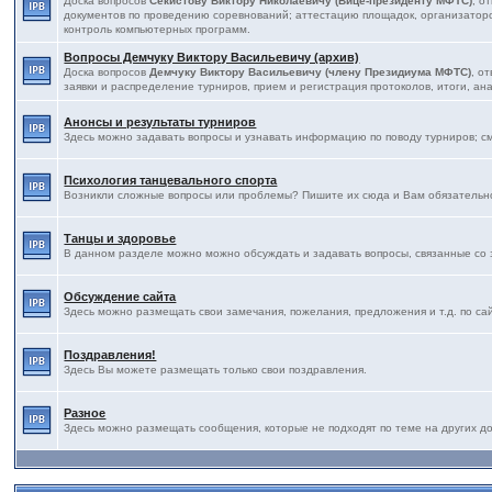
Доска вопросов
Секистову Виктору Николаевичу (Вице-президенту МФТС)
, о
документов по проведению соревнований; аттестацию площадок, организаторов
контроль компьютерных программ.
Вопросы Демчуку Виктору Васильевичу (архив)
Доска вопросов
Демчуку Виктору Васильевичу (члену Президиума МФТС)
, о
заявки и распределение турниров, прием и регистрация протоколов, итоги, ана
Анонсы и результаты турниров
Здесь можно задавать вопросы и узнавать информацию по поводу турниров; с
Психология танцевального спорта
Возникли сложные вопросы или проблемы? Пишите их сюда и Вам обязательно
Танцы и здоровье
В данном разделе можно можно обсуждать и задавать вопросы, связанные со 
Обсуждение сайта
Здесь можно размещать свои замечания, пожелания, предложения и т.д. по са
Поздравления!
Здесь Вы можете размещать только свои поздравления.
Разное
Здесь можно размещать сообщения, которые не подходят по теме на других дос