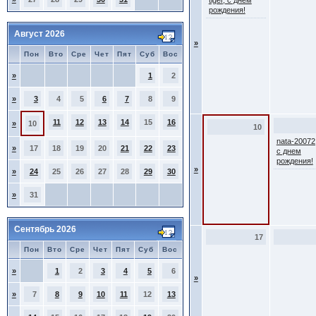
tiger, с днем
рождения!
Август 2026
»
Пон
Вто
Сре
Чет
Пят
Суб
Вос
»
1
2
»
3
4
5
6
7
8
9
11
12
13
14
15
16
»
10
10
nata-20072
»
17
18
19
20
21
22
23
с днем
рождения!
»
»
24
25
26
27
28
29
30
»
31
Сентябрь 2026
17
Пон
Вто
Сре
Чет
Пят
Суб
Вос
»
1
2
3
4
5
6
»
»
7
8
9
10
11
12
13