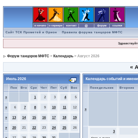
Сайт ТСК Прометей и Орион
Правила форума танцоров МФТС
Здравствуйт
Форум танцоров МФТС
>
Календарь
> Август 2026
«
А
Июль 2026
Календарь событий и имени
Пон
Вто
Сре
Чет
Пят
Суб
Вос
Понедельник
Вторник
»
1
2
3
4
5
»
6
7
8
9
10
11
12
»
»
13
14
15
16
17
18
19
»
20
21
22
23
24
25
26
3
»
27
28
29
30
31