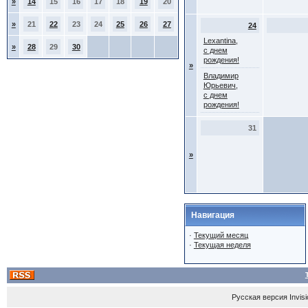
»
14
15
16
17
18
19
20
»
21
22
23
24
25
26
27
24
Lexantina,
»
28
29
30
с днем
рождения!
»
Владимир
Юрьевич,
с днем
рождения!
31
»
Навигация
·
Текущий месяц
·
Текущая неделя
Русская версия
Invis