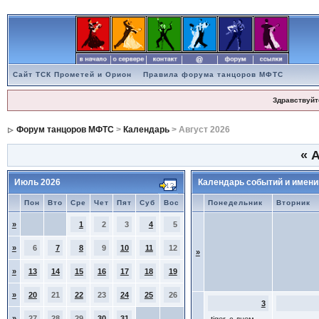
Сайт ТСК Прометей и Орион
Правила форума танцоров МФТС
Здравствуйт
Форум танцоров МФТС
>
Календарь
> Август 2026
«
А
Июль 2026
Календарь событий и имени
Пон
Вто
Сре
Чет
Пят
Суб
Вос
Понедельник
Вторник
»
1
2
3
4
5
»
6
7
8
9
10
11
12
»
»
13
14
15
16
17
18
19
»
20
21
22
23
24
25
26
3
»
27
28
29
30
31