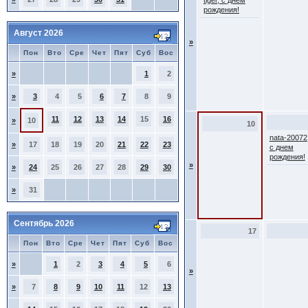
tiger, с днем
рождения!
Август 2026
»
Пон
Вто
Сре
Чет
Пят
Суб
Вос
»
1
2
»
3
4
5
6
7
8
9
11
12
13
14
15
16
»
10
10
nata-20072
»
17
18
19
20
21
22
23
с днем
рождения!
»
»
24
25
26
27
28
29
30
»
31
Сентябрь 2026
17
Пон
Вто
Сре
Чет
Пят
Суб
Вос
»
1
2
3
4
5
6
»
»
7
8
9
10
11
12
13