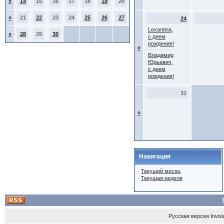
»
14
15
16
17
18
19
20
»
21
22
23
24
25
26
27
24
Lexantina,
»
28
29
30
с днем
рождения!
»
Владимир
Юрьевич,
с днем
рождения!
31
»
Навигация
·
Текущий месяц
·
Текущая неделя
Русская версия
Invis