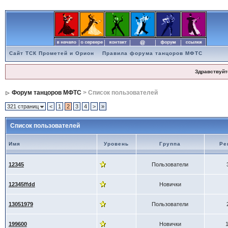
Сайт ТСК Прометей и Орион
Правила форума танцоров МФТС
Здравствуйт
Форум танцоров МФТС
> Список пользователей
321 страниц
<
1
2
3
4
>
»
Список пользователей
Имя
Уровень
Группа
Ре
12345
Пользователи
12345ffdd
Новички
13051979
Пользователи
199600
Новички
1