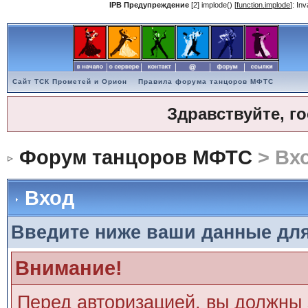
IPB Предупреждение
[2] implode() [
function.implode
]: In
Сайт ТСК Прометей и Орион
Правила форума танцоров МФТС
Здравствуйте, г
Форум танцоров МФТС
> Вх
Вход
Введите ниже ваши данные дл
Внимание!
Перед авторизацией, вы должны 