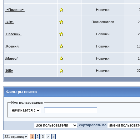
-=Полина=-
Новички
-кЭт-
Пользователи
2
.Евгений.
Новички
2
.Ксения.
Новички
1
/Margo/
Новички
1
105y
Новички
2
Фильтры поиска
Имя пользователя
, сортировать по
321 страниц
1
2
3
>
»