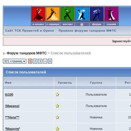
Сайт ТСК Прометей и Орион
Правила форума танцоров МФТС
Здравствуйт
Форум танцоров МФТС
> Список пользователей
321 страниц
1
2
3
>
»
Список пользователей
Имя
Уровень
Группа
Рег
lit100
Пользователи
1
!Марина!
Пользователи
***Ната***
Новички
2
*Машуля*
Новички
2