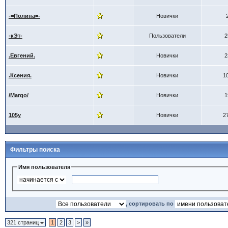
-=Полина=-
Новички
-кЭт-
Пользователи
2
.Евгений.
Новички
2
.Ксения.
Новички
1
/Margo/
Новички
1
105y
Новички
2
Фильтры поиска
Имя пользователя
, сортировать по
321 страниц
1
2
3
>
»