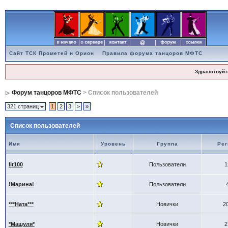
Сайт ТСК Прометей и Орион
Правила форума танцоров МФТС
Здравствуйт
Форум танцоров МФТС
> Список пользователей
321 страниц
1
2
3
>
»
Список пользователей
Имя
Уровень
Группа
Рег
lit100
Пользователи
1
!Марина!
Пользователи
***Ната***
Новички
2
*Машуля*
Новички
2