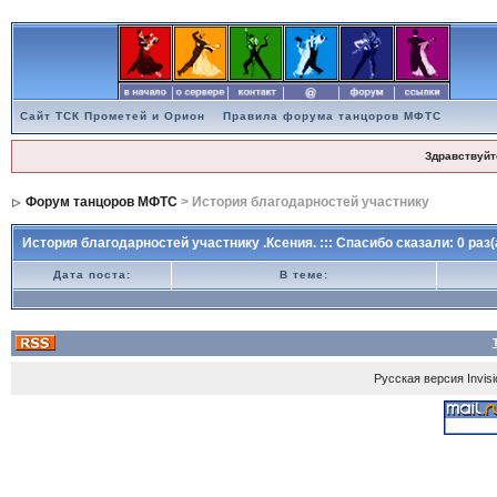
Сайт ТСК Прометей и Орион
Правила форума танцоров МФТС
Здравствуйт
Форум танцоров МФТС
> История благодарностей участнику
История благодарностей участнику .Ксения. ::: Спасибо сказали: 0 раз(
Дата поста:
В теме:
Русская версия
Invis