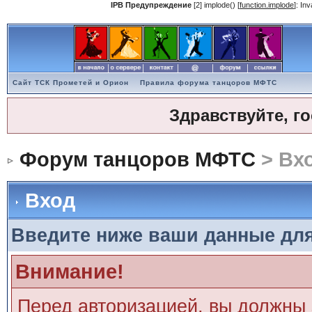
IPB Предупреждение
[2] implode() [
function.implode
]: In
Сайт ТСК Прометей и Орион
Правила форума танцоров МФТС
Здравствуйте, г
Форум танцоров МФТС
> Вх
Вход
Введите ниже ваши данные дл
Внимание!
Перед авторизацией, вы должны 