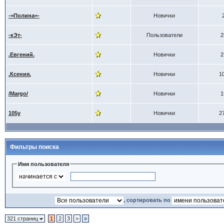
-=Полина=-
Новички
-кЭт-
Пользователи
2
.Евгений.
Новички
2
.Ксения.
Новички
1
/Margo/
Новички
1
105y
Новички
2
Фильтры поиска
Имя пользователя
, сортировать по
321 страниц
1
2
3
>
»