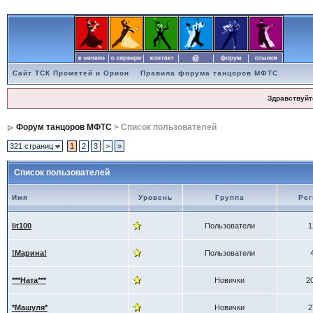
Сайт ТСК Прометей и Орион
Правила форума танцоров МФТС
Здравствуйт
Форум танцоров МФТС
> Список пользователей
321 страниц
1
2
3
>
»
Список пользователей
Имя
Уровень
Группа
Рег
lit100
Пользователи
1
!Марина!
Пользователи
***Ната***
Новички
2
*Машуля*
Новички
2