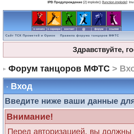
IPB Предупреждение
[2] implode() [
function.implode
]: In
Сайт ТСК Прометей и Орион
Правила форума танцоров МФТС
Здравствуйте, г
Форум танцоров МФТС
> Вх
Вход
Введите ниже ваши данные дл
Внимание!
Перед авторизацией, вы должны 