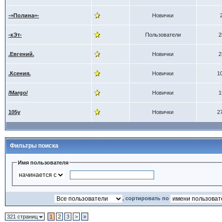
-=Полина=-
Новички
-кЭт-
Пользователи
2
.Евгений.
Новички
2
.Ксения.
Новички
1
/Margo/
Новички
1
105y
Новички
2
Фильтры поиска
Имя пользователя
, сортировать по
321 страниц
1
2
3
>
»