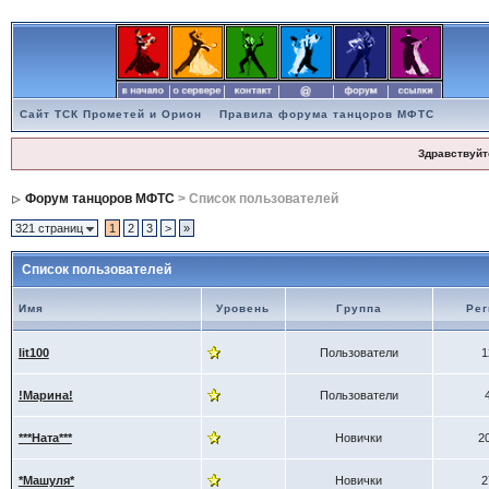
Сайт ТСК Прометей и Орион
Правила форума танцоров МФТС
Здравствуйт
Форум танцоров МФТС
> Список пользователей
321 страниц
1
2
3
>
»
Список пользователей
Имя
Уровень
Группа
Рег
lit100
Пользователи
1
!Марина!
Пользователи
***Ната***
Новички
2
*Машуля*
Новички
2