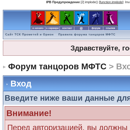
IPB Предупреждение
[2] implode() [
function.implode
]: In
Сайт ТСК Прометей и Орион
Правила форума танцоров МФТС
Здравствуйте, г
Форум танцоров МФТС
> Вх
Вход
Введите ниже ваши данные дл
Внимание!
Перед авторизацией, вы должны 