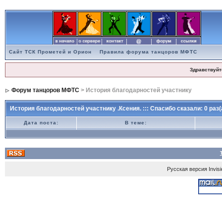
Сайт ТСК Прометей и Орион
Правила форума танцоров МФТС
Здравствуйт
Форум танцоров МФТС
> История благодарностей участнику
История благодарностей участнику .Ксения. ::: Спасибо сказали: 0 раз(
Дата поста:
В теме:
Русская версия
Invis