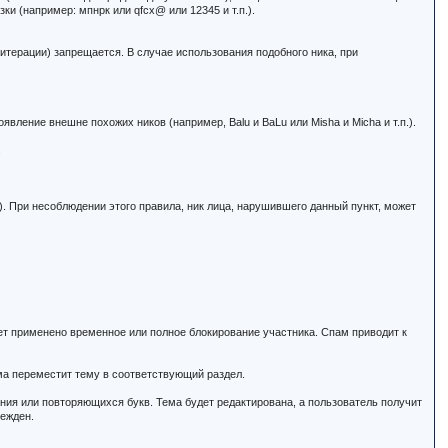
зки (например: мпнрк или qfcx@ или 12345 и т.п.).
литерации) запрещается. В случае использования подобного ника, при
вление внешне похожих ников (например, Balu и BaLu или Misha и Micha и т.п.).
.
. При несоблюдении этого правила, ник лица, нарушившего данный пункт, может
ет применено временное или полное блокирование участника. Спам приводит к
ма переместит тему в соответствующий раздел.
ния или повторяющихся букв. Тема будет редактирована, а пользователь получит
режден.