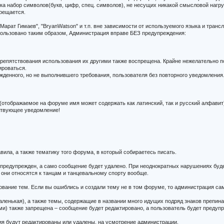
е ника набор символов(букв, цифр, спец. символов), не несущих никакой смысловой нагру
прещается.
Марат Гимаев", "BryanWatson" и т.п. вне зависимости от используемого языка и транс
ользовано таким образом, Администрация вправе БЕЗ предупреждения:
репятствования использования их другими также воспрещена. Крайне нежелательно поя
ироваться.
денного, но не выполнившего требования, пользователя без повторного уведомления
отображаемое на форуме имя может содержать как латинский, так и русский алфавит)
тствующее уведомление!
вила, а также тематику того форума, в который собираетесь писать.
т предупрежден, а само сообщение будет удалено. При неоднократных нарушениях буд
они относятся к танцам и танцевальному спорту вообще.
ование тем. Если вы ошиблись и создали тему не в том форуме, то администрация са
аленькая), а также темы, содержащие в названии много идущих подряд знаков препина
и) также запрещена – сообщение будет редактировано, а пользователь будет предуп
ия будут редактированы или удалены, на усмотрение администрации.