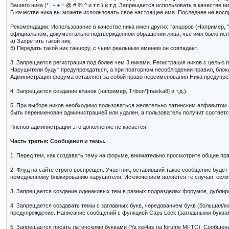
Вашего ника (* , - + = @ # % ^ и т.п.) и т.д. Запрещается использовать в качеств
В качестве ника вы можете использовать свое настоящее имя. Последнее не вос
Рекомендации: Использование в качестве ника имен других танцоров (Например, "
официальном, документально подтвержденном обращении лица, чье имя было исп
а) Запретить такой ник;
б) Передать такой ник танцору, с чьим реальным именем он совпадает.
3. Запрещается регистрация под более чем 3 никами. Регистрация ников с целью п
Нарушители будут предупреждаться, а при повторном несоблюдении правил, блок
Администрация форума оставляет за собой право переименования Ника предупреж
4. Запрещается создание кланов (например, Tribun*[maska8] и т.д.).
5. При выборе ников необходимо пользоваться желательно латинским алфавитом (
быть переименован администрацией или удален, а пользователь получит соотве
Членов администрации это дополнение не касается!
Часть третья: Сообщения и темы.
1. Перед тем, как создавать тему на форуме, внимательно просмотрите общие пра
2. Флуд на сайте строго воспрещен. Участник, оставивший такое сообщение буде
немедленному блокированию нарушителя. Исключением является те случаи, если 
3. Запрещается создание одинаковых тем в разных подразделах форумов, дублир
4. Запрещается создавать темы с заглавных букв, чередованием букв (большая/м
предупреждение. Написание сообщений с функцией Caps Lock (заглавными буквам
5. Запрещается писать латинскими буквами (Ya sei4as na forume MFTC). Сообщен