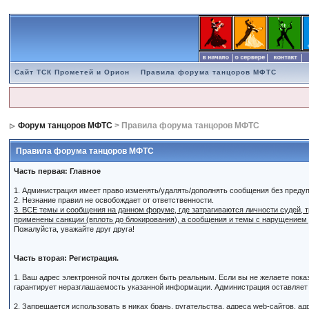
Сайт ТСК Прометей и Орион
Правила форума танцоров МФТС
Форум танцоров МФТС
> Правила форума танцоров МФТС
Правила форума танцоров МФТС
Часть первая: Главное
1. Администрация имеет право изменять/удалять/дополнять сообщения без преду
2. Незнание правил не освобождает от ответственности.
3. ВСЕ темы и сообщения на данном форуме, где затрагиваются личности судей,
применены санкции (вплоть до блокирования), а сообщения и темы с нарущением
Пожалуйста, уважайте друг друга!
Часть вторая: Регистрация.
1. Ваш адрес электронной почты должен быть реальным. Если вы не желаете пок
гарантирует неразглашаемость указанной информации. Администрация оставляет з
2. Запрещается использовать в никах брань, ругательства, адреса web-сайтов, а