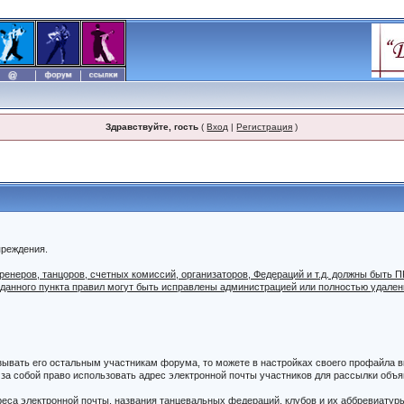
Здравствуйте, гость
(
Вход
|
Регистрация
)
преждения.
 тренеров, танцоров, счетных комиссий, организаторов, Федераций и т.д. должны б
 данного пункта правил могут быть исправлены администрацией или полностью удале
азывать его остальным участникам форума, то можете в настройках своего профайла
а собой право использовать адрес электронной почты участников для рассылки объяв
дреса электронной почты, названия танцевальных федераций, клубов и их аббревиатур