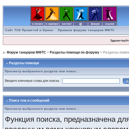
Сайт ТСК Прометей и Орион
Правила форума танцоров МФТС
Здравствуйт
Форум танцоров МФТС
>
Разделы помощи по форуму
> Разделы помо
Разделы помощи
Просмотр выбранного раздела или поиск...
Введите ключевые слова для поиска
Поиск тем и сообщений
Просмотр выбранного раздела или поиск...
Функция поиска, предназначена для