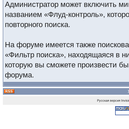
Администратор может включить ми
названием «Флуд-контроль», котор
повторного поиска.
На форуме имеется также поискова
«Фильтр поиска», находящаяся в ни
которую вы сможете произвести бы
форума.
Русская версия
Invis