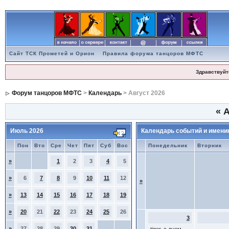
Сайт ТСК Прометей и Орион
Правила форума танцоров МФТС
Здравствуйт
Форум танцоров МФТС
>
Календарь
> Август 2026
«
А
Июль 2026
Календарь событий и имени
Пон
Вто
Сре
Чет
Пят
Суб
Вос
Понедельник
Вторник
»
1
2
3
4
5
»
6
7
8
9
10
11
12
»
»
13
14
15
16
17
18
19
»
20
21
22
23
24
25
26
3
»
27
28
29
30
31