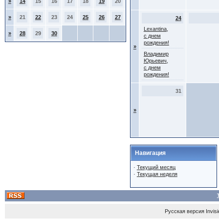
»
14
15
16
17
18
19
20
»
21
22
23
24
25
26
27
24
Lexantina,
»
28
29
30
с днем
рождения!
»
Владимир
Юрьевич,
с днем
рождения!
31
»
Навигация
·
Текущий месяц
·
Текущая неделя
Русская версия
Invis