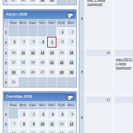
tiger, с днем
рождения!
Август 2026
»
Пон
Вто
Сре
Чет
Пят
Суб
Вос
»
1
2
3
4
5
6
8
9
»
7
»
10
11
12
13
14
15
16
10
nata-20072,
»
17
18
19
20
21
22
23
с днем
рождения!
»
»
24
25
26
27
28
29
30
»
31
Сентябрь 2026
17
Пон
Вто
Сре
Чет
Пят
Суб
Вос
»
1
2
3
4
5
6
»
»
7
8
9
10
11
12
13