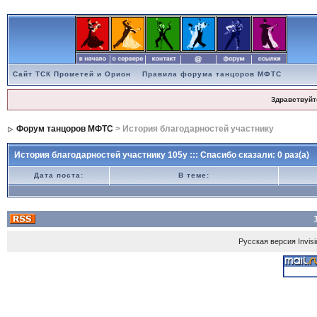
Сайт ТСК Прометей и Орион
Правила форума танцоров МФТС
Здравствуйт
Форум танцоров МФТС
> История благодарностей участнику
История благодарностей участнику 105y ::: Спасибо сказали: 0 раз(а)
Дата поста:
В теме:
Русская версия
Invis