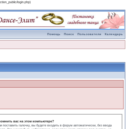
tion_public/login.php)
Помощь
Поиск
Пользователи
Календарь
помнить вас на этом компьютере?
и поставить галочку, вы будете входить в форум автоматически, без ввода