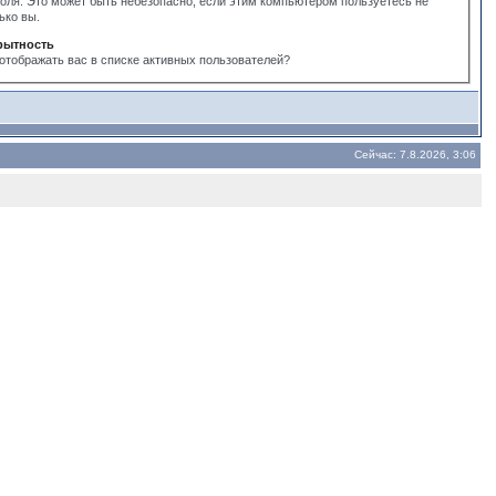
оля. Это может быть небезопасно, если этим компьютером пользуетесь не
ько вы.
рытность
отображать вас в списке активных пользователей?
Сейчас: 7.8.2026, 3:06