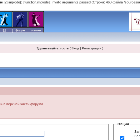
ие
[2] implode() [
function.implode
]: Invalid arguments passed (Строка: 463 файла /sources/ac
Здравствуйте, гость
(
Вход
|
Регистрация
)
я» в верхней части форума.
Опции
За
Есл