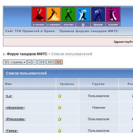
Сайт ТСК Прометей и Орион
Правила форума танцоров МФТС
Здравствуйт
Форум танцоров МФТС
> Список пользователей
321 страниц
«
<
319
320
321
Список пользователей
Имя
Уровень
Группа
Ре
~La~
Пользователи
~obsession~
Новички
~Princesska~
Пользователи
~Гиена~
Пользователи