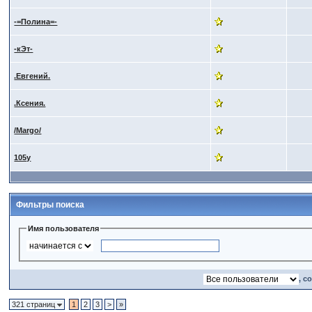
-=Полина=-
-кЭт-
.Евгений.
.Ксения.
/Margo/
105y
Фильтры поиска
Имя пользователя
, с
321 страниц
1
2
3
>
»