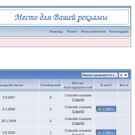
Помощь
Поиск
Пользователи
Календарь
Кол-во
ледний визит
Сообщений
E-mail
Фото
благодарностей
Спасибо сказали:
3.9.2007
8
0 раз(а)
Спасибо сказали:
5.3.2008
2
0 раз(а)
Спасибо сказали:
25.1.2009
0
0 раз(а)
Спасибо сказали:
2.8.2010
1
0 раз(а)