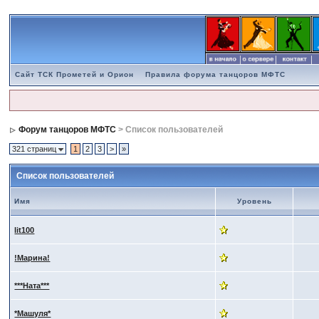
Сайт ТСК Прометей и Орион
Правила форума танцоров МФТС
Форум танцоров МФТС
> Список пользователей
321 страниц
1
2
3
>
»
Список пользователей
Имя
Уровень
lit100
!Марина!
***Ната***
*Машуля*