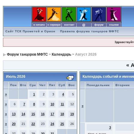
Сайт ТСК Прометей и Орион
Правила форума танцоров МФТС
Здравствуйт
Форум танцоров МФТС
>
Календарь
> Август 2026
«
А
Июль 2026
Календарь событий и имени
Пон
Вто
Сре
Чет
Пят
Суб
Вос
Понедельник
Вторник
»
1
2
3
4
5
»
6
7
8
9
10
11
12
»
»
13
14
15
16
17
18
19
»
20
21
22
23
24
25
26
3
»
27
28
29
30
31