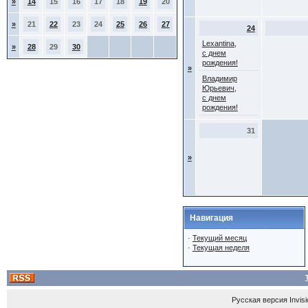
»
14
15
16
17
18
19
20
»
21
22
23
24
25
26
27
24
Lexantina,
»
28
29
30
с днем
рождения!
»
Владимир
Юрьевич,
с днем
рождения!
31
»
Навигация
·
Текущий месяц
·
Текущая неделя
Русская версия
Invis