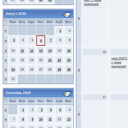
tiger, с днем
рождения!
Август 2026
»
Пон
Вто
Сре
Чет
Пят
Суб
Вос
»
1
2
3
4
5
7
8
9
»
6
»
10
11
12
13
14
15
16
10
nata-20072,
»
17
18
19
20
21
22
23
с днем
рождения!
»
24
25
26
27
28
29
30
»
»
31
Сентябрь 2026
17
Пон
Вто
Сре
Чет
Пят
Суб
Вос
»
1
2
3
4
5
6
»
»
7
8
9
10
11
12
13