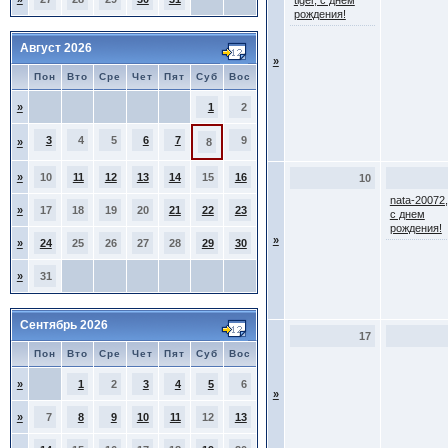
tiger, с днем
рождения!
Август 2026
»
Пон
Вто
Сре
Чет
Пят
Суб
Вос
»
1
2
3
4
5
6
7
9
»
8
»
10
11
12
13
14
15
16
10
nata-20072,
»
17
18
19
20
21
22
23
с днем
рождения!
»
»
24
25
26
27
28
29
30
»
31
Сентябрь 2026
17
Пон
Вто
Сре
Чет
Пят
Суб
Вос
»
1
2
3
4
5
6
»
»
7
8
9
10
11
12
13