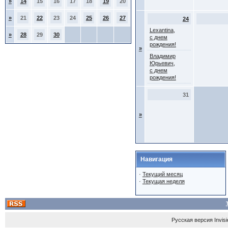
»
14
15
16
17
18
19
20
»
21
22
23
24
25
26
27
24
Lexantina,
»
28
29
30
с днем
рождения!
»
Владимир
Юрьевич,
с днем
рождения!
31
»
Навигация
·
Текущий месяц
·
Текущая неделя
Русская версия
Invis