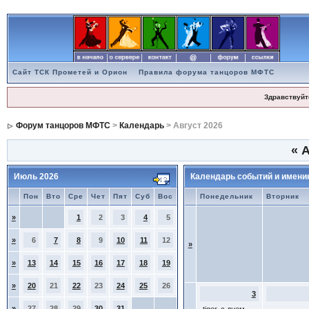
Сайт ТСК Прометей и Орион
Правила форума танцоров МФТС
Здравствуйт
Форум танцоров МФТС
>
Календарь
> Август 2026
«
А
Июль 2026
Календарь событий и имени
Пон
Вто
Сре
Чет
Пят
Суб
Вос
Понедельник
Вторник
»
1
2
3
4
5
»
6
7
8
9
10
11
12
»
»
13
14
15
16
17
18
19
»
20
21
22
23
24
25
26
3
»
27
28
29
30
31