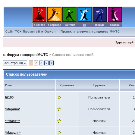
Сайт ТСК Прометей и Орион
Правила форума танцоров МФТС
Здравствуйт
Форум танцоров МФТС
> Список пользователей
321 страниц
1
2
3
>
»
Список пользователей
Имя
Уровень
Группа
Рег
lit100
Пользователи
1
!Марина!
Пользователи
***Ната***
Новички
2
*Машуля*
Новички
2