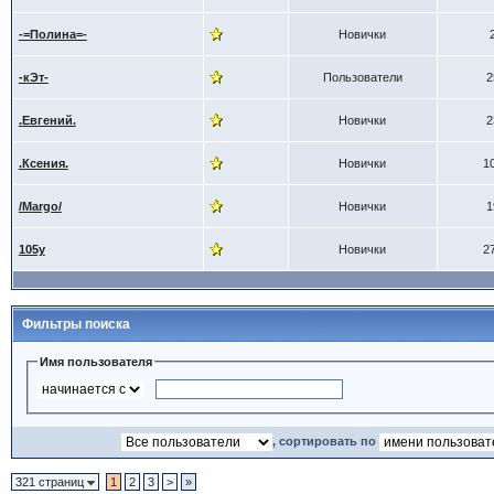
-=Полина=-
Новички
-кЭт-
Пользователи
2
.Евгений.
Новички
2
.Ксения.
Новички
1
/Margo/
Новички
1
105y
Новички
2
Фильтры поиска
Имя пользователя
, сортировать по
321 страниц
1
2
3
>
»