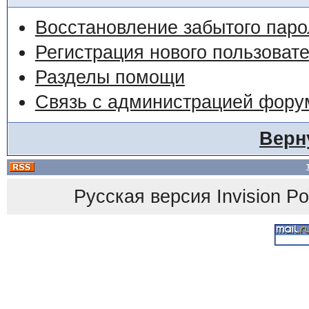
Восстановление забытого паро
Регистрация нового пользоват
Разделы помощи
Связь с администрацией фору
Верн
Русская версия
Invision P