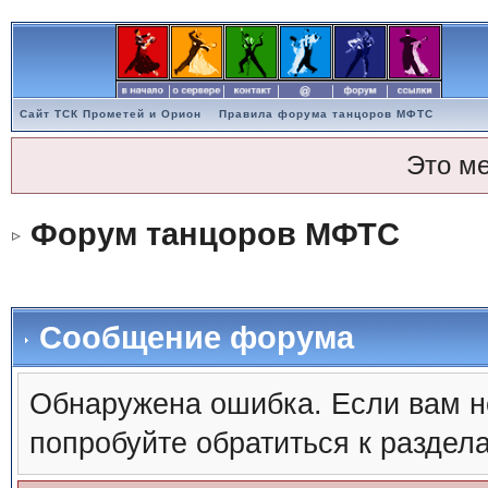
Сайт ТСК Прометей и Орион
Правила форума танцоров МФТС
Это м
Форум танцоров МФТС
Сообщение форума
Обнаружена ошибка. Если вам н
попробуйте обратиться к раздел