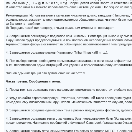
Вашего ника (* , - + = @ # % ^ и т.п.) и т.д. Запрещается использовать в качеств
В качестве ника вы можете использовать свое настоящее имя. Последнее не вос
Рекомендации: Использование в качестве ника имен других танцоров (Например, "
официальном, документально подтвержденном обращении лица, чье имя было исп
а) Запретить такой ник;
б) Передать такой ник танцору, с чьим реальным именем он совпадает.
3. Запрещается регистрация под более чем 3 никами. Регистрация ников с целью п
Нарушители будут предупреждаться, а при повторном несоблюдении правил, блок
Администрация форума оставляет за собой право переименования Ника предупреж
4. Запрещается создание кланов (например, Tribun*[maska8] и т.д.).
5. При выборе ников необходимо пользоваться желательно латинским алфавитом (
быть переименован администрацией или удален, а пользователь получит соотве
Членов администрации это дополнение не касается!
Часть третья: Сообщения и темы.
1. Перед тем, как создавать тему на форуме, внимательно просмотрите общие пра
2. Флуд на сайте строго воспрещен. Участник, оставивший такое сообщение буде
немедленному блокированию нарушителя. Исключением является те случаи, если 
3. Запрещается создание одинаковых тем в разных подразделах форумов, дублир
4. Запрещается создавать темы с заглавных букв, чередованием букв (большая/м
предупреждение. Написание сообщений с функцией Caps Lock (заглавными буквам
5. Запрещается писать латинскими буквами (Ya sei4as na forume MFTC). Сообщен