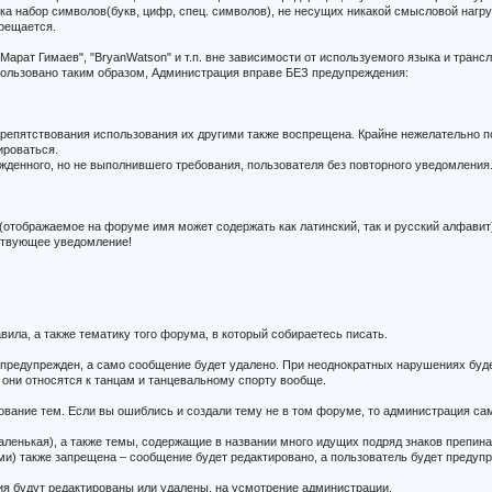
е ника набор символов(букв, цифр, спец. символов), не несущих никакой смысловой нагру
прещается.
Марат Гимаев", "BryanWatson" и т.п. вне зависимости от используемого языка и транс
ользовано таким образом, Администрация вправе БЕЗ предупреждения:
репятствования использования их другими также воспрещена. Крайне нежелательно поя
ироваться.
денного, но не выполнившего требования, пользователя без повторного уведомления
отображаемое на форуме имя может содержать как латинский, так и русский алфавит)
тствующее уведомление!
вила, а также тематику того форума, в который собираетесь писать.
т предупрежден, а само сообщение будет удалено. При неоднократных нарушениях буд
они относятся к танцам и танцевальному спорту вообще.
ование тем. Если вы ошиблись и создали тему не в том форуме, то администрация са
аленькая), а также темы, содержащие в названии много идущих подряд знаков препина
и) также запрещена – сообщение будет редактировано, а пользователь будет предуп
ия будут редактированы или удалены, на усмотрение администрации.