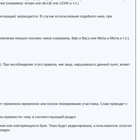
зки (например: мпнрк или qfcx@ или 12345 и т.п.).
литерации) запрещается. В случае использования подобного ника, при
вление внешне похожих ников (например, Balu и BaLu или Misha и Micha и т.п.).
.
. При несоблюдении этого правила, ник лица, нарушившего данный пункт, может
ет применено временное или полное блокирование участника. Спам приводит к
ма переместит тему в соответствующий раздел.
ния или повторяющихся букв. Тема будет редактирована, а пользователь получит
режден.