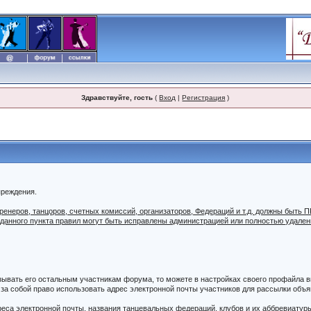
Здравствуйте, гость
(
Вход
|
Регистрация
)
преждения.
 тренеров, танцоров, счетных комиссий, организаторов, Федераций и т.д. должны б
 данного пункта правил могут быть исправлены администрацией или полностью удале
азывать его остальным участникам форума, то можете в настройках своего профайла
а собой право использовать адрес электронной почты участников для рассылки объяв
дреса электронной почты, названия танцевальных федераций, клубов и их аббревиатур