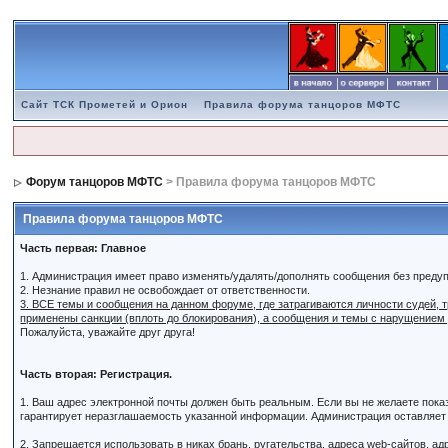
Сайт ТСК Прометей и Орион
Правила форума танцоров МФТС
Форум танцоров МФТС
> Правила форума танцоров МФТС
Правила форума танцоров МФТС
Часть первая: Главное
1. Администрация имеет право изменять/удалять/дополнять сообщения без преду
2. Незнание правил не освобождает от ответственности.
3. ВСЕ темы и сообщения на данном форуме, где затрагиваются личности судей,
применены санкции (вплоть до блокирования), а сообщения и темы с нарущением
Пожалуйста, уважайте друг друга!
Часть вторая: Регистрация.
1. Ваш адрес электронной почты должен быть реальным. Если вы не желаете пок
гарантирует неразглашаемость указанной информации. Администрация оставляет з
2. Запрещается использовать в никах брань, ругательства, адреса web-сайтов, а